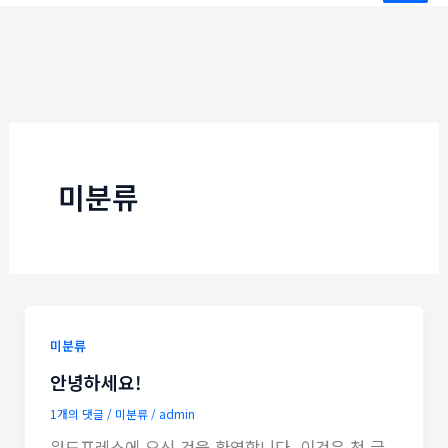
츠
로
건
너
뛰
기
미분류
미분류
안녕하세요!
1개의 댓글
/
미분류
/
admin
워드프레스에 오신 것을 환영합니다. 이것은 첫 글